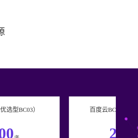
源
百度云BCH（高配型BC04）
2000
/年