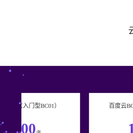
百度云BCH（经济型BC02）
1500
/年